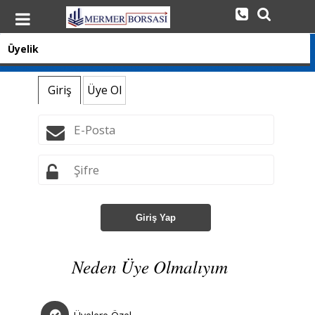
Üyelik
Giriş
Üye Ol
Giriş Yap
Neden Üye Olmalıyım